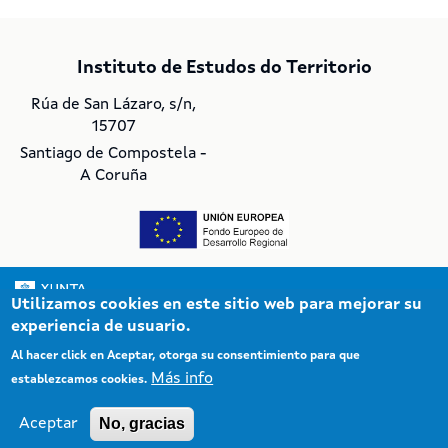
Instituto de Estudos do Territorio
Rúa de San Lázaro, s/n,
15707
Santiago de Compostela -
A Coruña
Utilizamos cookies en este sitio web para mejorar su
experiencia de usuario.
© Xunta de Galicia. Información mantenida y publicada en Internet por la
Xunta de Galicia
Al hacer click en Aceptar, otorga su consentimiento para que
Atención a la ciudadanía
Más info
establezcamos cookies.
Accesibilidad
Aviso legal
No, gracias
Aceptar
Mapa del portal