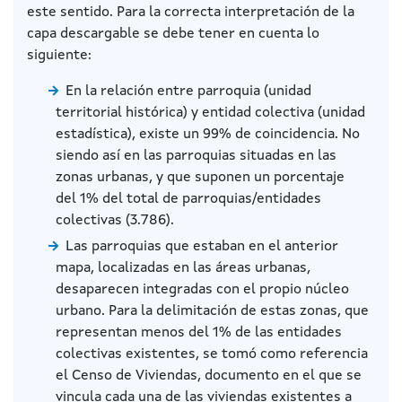
este sentido. Para la correcta interpretación de la
capa descargable se debe tener en cuenta lo
siguiente:
En la relación entre parroquia (unidad
territorial histórica) y entidad colectiva (unidad
estadística), existe un 99% de coincidencia.
N
o
siendo
así en l
as parroquias s
ituadas e
n las
zonas urbanas,
y que suponen un porcentaje
del
1% del total de parroquia
s
/entidades
colectiva
s (
3.786
)
.
Las parroquias que esta
ban en el anterior
mapa,
localizadas e
n las áreas urbanas,
desaparecen integradas
c
on el
propio
núcleo
urbano. Para la delimitación de estas zonas, que
representan menos del 1% de las
entidades
colectivas existentes, se tomó
como referencia
el Censo de Viviendas,
documento
e
n el
que se
vincula
cada una de l
as viviendas
existentes
a