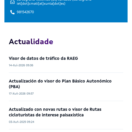
iet[dot]cmati[at]xunta[dot]es)
981542670
Actualidade
Visor de datos de tráfico da RAEG
14-Xul-2026 09:36
Actualización do visor do Plan Básico Autonómico
(PBA)
17-Xuñ-2026 09:57
Actualizado con novas rutas o visor de Rutas
cicloturistas de interese paisaxística
03-Xuñ-2025 09:24