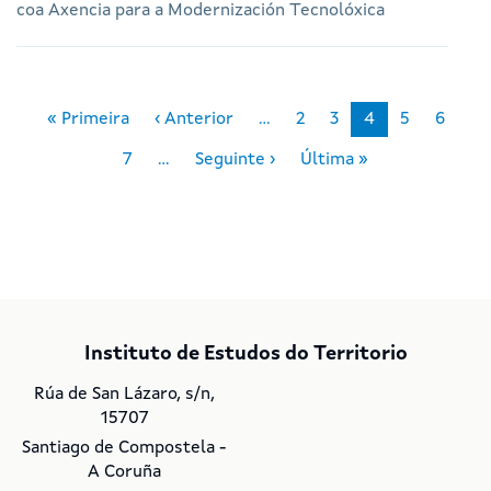
coa Axencia para a Modernización Tecnolóxica
Paxinación
First page
Páxina anterior
« Primeira
‹ Anterior
…
2
3
4
5
6
Páxina Seguinte
Last page
7
…
Seguinte ›
Última »
Instituto de Estudos do Territorio
Rúa de San Lázaro, s/n,
15707
Santiago de Compostela -
A Coruña